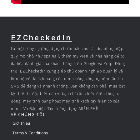
EZCheckedIn
Là một công cụ (ứng dụng) hoàn hảo cho các doanh nghiệp
quy mô nhỏ như spa nail, thẩm mỹ viện và nhà hàng để tối
đa hóa đánh giá của khách hàng trên Google và Yelp. Đồng
thời EZCheckedIn cũng giúp chủ doanh nghiệp quản lý và
liên hệ với khách hàng của mình bằng công nghệ nhắn tin
SMS dễ dàng và nhanh chóng. Bạn không cần phải mua bất
kỳ thiết bị đặc biệt nào vì bạn chỉ cần chiếc điện thoại di
động, máy tính bảng hoặc máy tính xách tay hiện có của
mình. Và Đặc biệt đây là ứng dụng MIỄN PHÍ!
VỀ CHÚNG TÔI
Giới Thiệu
Terms & Conditions