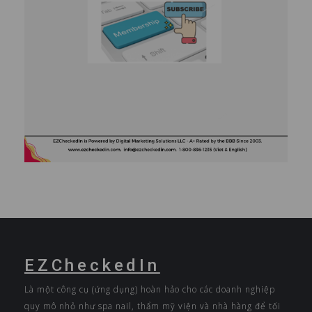
EZCheckedIn
Là một công cụ (ứng dụng) hoàn hảo cho các doanh nghiệp
quy mô nhỏ như spa nail, thẩm mỹ viện và nhà hàng để tối