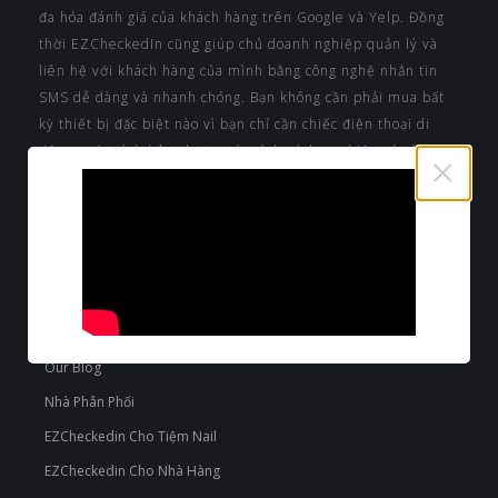
đa hóa đánh giá của khách hàng trên Google và Yelp. Đồng
thời EZCheckedIn cũng giúp chủ doanh nghiệp quản lý và
liên hệ với khách hàng của mình bằng công nghệ nhắn tin
SMS dễ dàng và nhanh chóng. Bạn không cần phải mua bất
kỳ thiết bị đặc biệt nào vì bạn chỉ cần chiếc điện thoại di
động, máy tính bảng hoặc máy tính xách tay hiện có của
×
mình. Và Đặc biệt đây là ứng dụng MIỄN PHÍ!
VỀ CHÚNG TÔI
Giới Thiệu
Terms & Conditions
Privacy Policy
Anti-Spam Policy
Our Blog
Nhà Phân Phối
EZCheckedin Cho Tiệm Nail
EZCheckedin Cho Nhà Hàng