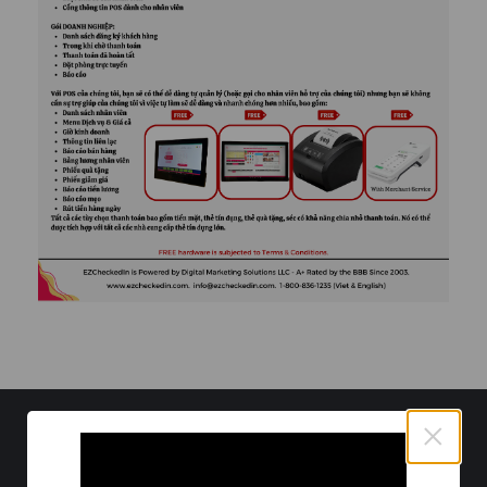
×
EZCheckedIn