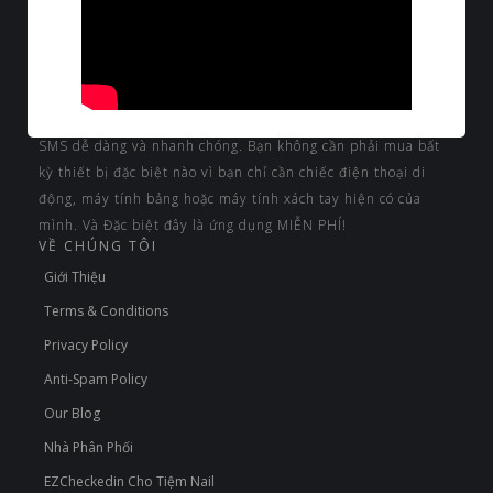
Là một công cụ (ứng dụng) hoàn hảo cho các doanh nghiệp
quy mô nhỏ như spa nail, thẩm mỹ viện và nhà hàng để tối
đa hóa đánh giá của khách hàng trên Google và Yelp. Đồng
thời EZCheckedIn cũng giúp chủ doanh nghiệp quản lý và
liên hệ với khách hàng của mình bằng công nghệ nhắn tin
SMS dễ dàng và nhanh chóng. Bạn không cần phải mua bất
kỳ thiết bị đặc biệt nào vì bạn chỉ cần chiếc điện thoại di
động, máy tính bảng hoặc máy tính xách tay hiện có của
mình. Và Đặc biệt đây là ứng dụng MIỄN PHÍ!
VỀ CHÚNG TÔI
Giới Thiệu
Terms & Conditions
Privacy Policy
Anti-Spam Policy
Our Blog
Nhà Phân Phối
EZCheckedin Cho Tiệm Nail